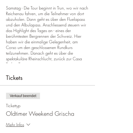
Samstag - Die Tour beginnt in Trun, wo wir nach
Reichenau fahren, um die Teilnehmer von dort
abzuholen. Dann geht es über den Fluelapass
und den Albulapass. Anschliessend steuern wir
das Highlight des Tages an - eines der
berühmtesten Bergrennen der Schweiz. Hier
haben wir die einmalige Gelegenheit, am
Corso um den geschlossenen Rundkurs
teilzunehmen. Danach geht es über die
spektakuläre Rheinschlucht, zurück zur Casa
Tödi in Trun.
Sonntag - Nach dem Start in Trun geht es zu
Tickets
den lokalen Pässen, die als einheimisch gelten:
der Lukmanierpass, der Gotthardpass, weiter zu
unserem Mittagshalt in Andermatt und der
Verkauf beendet
Oberalppass für die Heimreise über Trun.
Tickettyp
Im Preis inbegriffen: 2 Übernachtungen inkl.
Oldtimer Weekend Grischa
Frühstück mit hausgemachten Produkten,
gemeinsames Abendessen am Samstagabend
Mehr Infos
nach der Ausfahrt, Roadbook, Tour-Briefing,