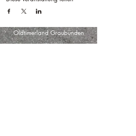
Oldtimerland Graubünden
2 Via Tödi
Truns, 7166
Schweiz
info@oldtimerland-graubuenden.com
©2019 by Oldtimerland Graubünden.