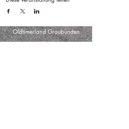
Oldtimerland Graubünden
2 Via Tödi
Truns, 7166
Schweiz
info@oldtimerland-graubuenden.com
©2019 by Oldtimerland Graubünden.