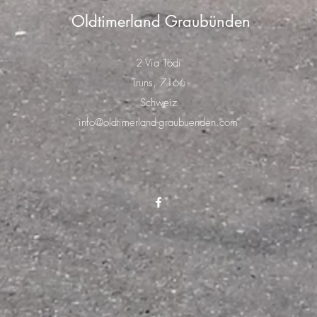
Oldtimerland Graubünden
2 Via Tödi
Truns, 7166
Schweiz
info@oldtimerland-graubuenden.com