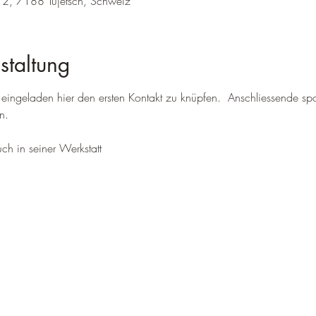
12, 7188 Tujetsch, Schweiz
staltung
h eingeladen hier den ersten Kontakt zu knüpfen.  Anschliessende 
n.
ch in seiner Werkstatt