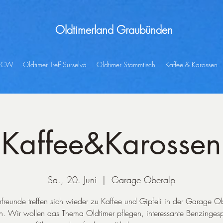
Oldtimerland
Graubünden
 SCW
Oldtimer Treff Surselva
Oldtimer Stammtisch
Kaffee & Karossen
Kaffee&Karossen
Sa., 20. Juni
  |  
Garage Oberalp
freunde treffen sich wieder zu Kaffee und Gipfeli in der Garage O
n. Wir wollen das Thema Oldtimer pflegen, interessante Benzinges