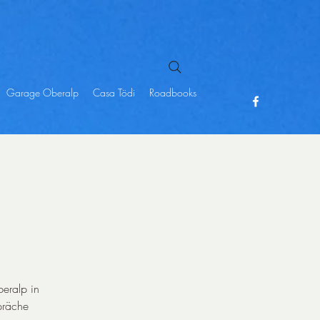
Garage Oberalp
Casa Tödi
Roadbooks
beralp in
präche